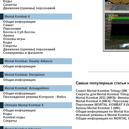
Коды
Секреты
Движения (приемы) персонажей
Mortal Kombat 4
Общая информация
Сюжет
Персонажи
Боссы и Суб-Боссы
Арены
Основы игры
Коды
Секреты
Движения (приемы) персонажей
Спецприемы и фаталити
Mortal Kombat: Deadly Alliance
Общая информация
Mortal Kombat: Deception
Общая информация
Самые популярные статьи 
Mortal Kombat: Armageddon
Сюжет Mortal Kombat Trilogy (MK T
Общая информация
Секреты для Mortal Kombat Trilogy
Прохождение режима Konquest - Relics
Mortal Kombat 2011 (MK9): Финиш
Mortal Kombat 4 (MK4): Персонаж
Персонажи MORTAL KOMBAT II (
Ultimate Mortal Kombat 3
Арены Mortal Kombat 1 (MK)
Общая информация
Общая информация по Mortal Ko
Коды
Игровые режимы в Mortal Kombat 
Kombat-коды
Общая информация по MORTAL 
Секреты