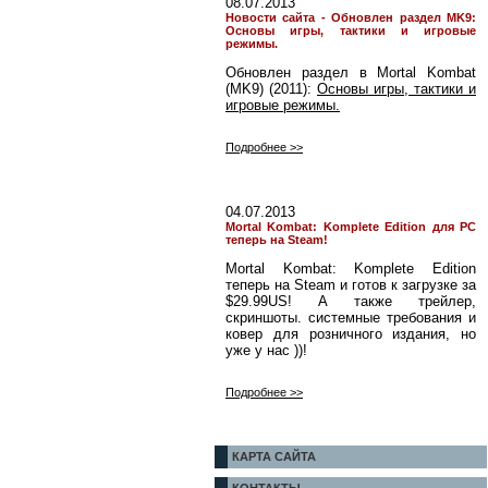
08.07.2013
Новости сайта - Обновлен раздел MK9:
Основы игры, тактики и игровые
режимы.
Обновлен раздел в Mortal Kombat
(MK9) (2011):
Основы игры, тактики и
игровые режимы.
Подробнее >>
04.07.2013
Mortal Kombat: Komplete Edition для PC
теперь на Steam!
Mortal Kombat: Komplete Edition
теперь на Steam и готов к загрузке за
$29.99US! А также трейлер,
скриншоты. системные требования и
ковер для розничного издания, но
уже у нас ))!
Подробнее >>
КАРТА САЙТА