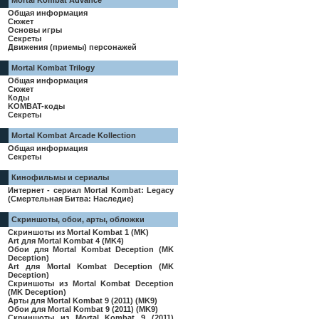
Mortal Kombat Advance
Общая информация
Сюжет
Основы игры
Секреты
Движения (приемы) персонажей
Mortal Kombat Trilogy
Общая информация
Сюжет
Коды
KOMBAT-коды
Секреты
Mortal Kombat Arcade Kollection
Общая информация
Секреты
Кинофильмы и сериалы
Интернет - сериал Mortal Kombat: Legacy
(Смертельная Битва: Наследие)
Скриншоты, обои, арты, обложки
Скриншоты из Mortal Kombat 1 (MK)
Art для Mortal Kombat 4 (MK4)
Обои для Mortal Kombat Deception (MK
Deception)
Art для Mortal Kombat Deception (MK
Deception)
Скриншоты из Mortal Kombat Deception
(MK Deception)
Арты для Mortal Kombat 9 (2011) (MK9)
Обои для Mortal Kombat 9 (2011) (MK9)
Скриншоты из Mortal Kombat 9 (2011)