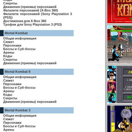
Секреты
Движения (приемы) персонажей
Фаталити персонажей (X-Box 360)
Фаталити персонажей (Sony Playstation 3
(PS3))
Достижения для X-Box 360
Трофеи для Sony Playstation 3 (PS3)
Mortal Kombat
Общая информация
Сюжет
Персонажи
Боссы и Суб-боссы
Арены
Коды
Секреты
Движения (приемы) персонажей
Mortal Kombat II
Общая информация
Сюжет
Персонажи
Боссы и Суб-боссы
Арены
Коды
Секреты
Движения (приемы) персонажей
Mortal Kombat 3
Общая информация
Сюжет
Персонажи
Боссы и Суб-боссы
Арены