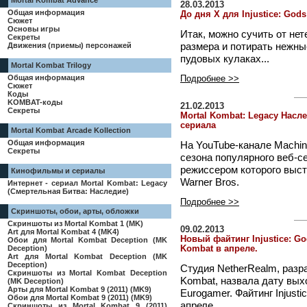
Mortal Kombat Advance
28.03.2013
Общая информация
До дня Х для Injustice: Go
Сюжет
Основы игры
Итак, можно сучить от не
Секреты
размера и потирать нежны
Движения (приемы) персонажей
пудовых кулаках...
Mortal Kombat Trilogy
Общая информация
Подробнее >>
Сюжет
Коды
KOMBAT-коды
21.02.2013
Секреты
Mortal Kombat: Legacy Насл
сериала
Mortal Kombat Arcade Kollection
Общая информация
На YouTube-канале Machin
Секреты
сезона популярного веб-
режиссером которого выст
Кинофильмы и сериалы
Warner Bros.
Интернет - сериал Mortal Kombat: Legacy
(Смертельная Битва: Наследие)
Подробнее >>
Скриншоты, обои, арты, обложки
Скриншоты из Mortal Kombat 1 (MK)
09.02.2013
Art для Mortal Kombat 4 (MK4)
Новый файтинг Injustice: G
Обои для Mortal Kombat Deception (MK
Kombat в апреле.
Deception)
Art для Mortal Kombat Deception (MK
Deception)
Студия NetherRealm, разр
Скриншоты из Mortal Kombat Deception
Kombat, назвала дату выхо
(MK Deception)
Арты для Mortal Kombat 9 (2011) (MK9)
Eurogamer. Файтинг Injust
Обои для Mortal Kombat 9 (2011) (MK9)
апреле.
Скриншоты из Mortal Kombat 9 (2011)