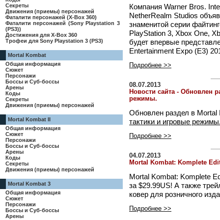
Секреты
Компания Warner Bros. Inte
Движения (приемы) персонажей
NetherRealm Studios объяв
Фаталити персонажей (X-Box 360)
Фаталити персонажей (Sony Playstation 3
знаменитой серии файтинго
(PS3))
PlayStation 3, Xbox One, X
Достижения для X-Box 360
Трофеи для Sony Playstation 3 (PS3)
будет впервые представлен
Entertainment Expo (E3) 2
Mortal Kombat
Общая информация
Подробнее >>
Сюжет
Персонажи
Боссы и Суб-боссы
08.07.2013
Арены
Новости сайта - Обновлен р
Коды
режимы.
Секреты
Движения (приемы) персонажей
Обновлен раздел в Mortal 
Mortal Kombat II
тактики и игровые режимы
Общая информация
Сюжет
Подробнее >>
Персонажи
Боссы и Суб-боссы
Арены
04.07.2013
Коды
Mortal Kombat: Komplete Edi
Секреты
Движения (приемы) персонажей
Mortal Kombat: Komplete Ed
Mortal Kombat 3
за $29.99US! А также тре
Общая информация
ковер для розничного издан
Сюжет
Персонажи
Подробнее >>
Боссы и Суб-боссы
Арены