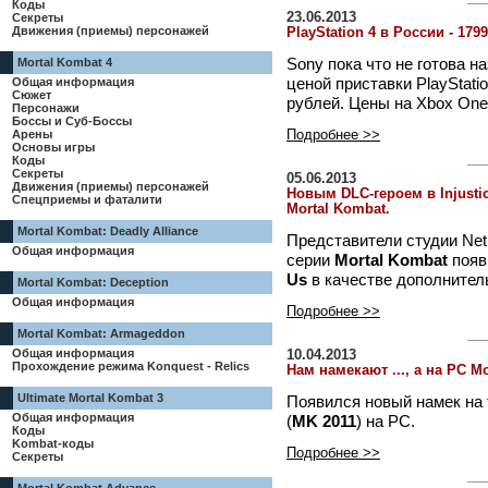
Коды
23.06.2013
Секреты
Движения (приемы) персонажей
PlayStation 4 в России - 17
Sony пока что не готова н
Mortal Kombat 4
ценой приставки PlayStati
Общая информация
Сюжет
рублей. Цены на Xbox One
Персонажи
Боссы и Суб-Боссы
Арены
Подробнее >>
Основы игры
Коды
Секреты
05.06.2013
Движения (приемы) персонажей
Новым DLC-героем в Injusti
Спецприемы и фаталити
Mortal Kombat.
Mortal Kombat: Deadly Alliance
Представители студии Net
Общая информация
серии
Mortal Kombat
появ
Us
в качестве дополнител
Mortal Kombat: Deception
Общая информация
Подробнее >>
Mortal Kombat: Armageddon
Общая информация
10.04.2013
Прохождение режима Konquest - Relics
Нам намекают ..., а на PC Mo
Ultimate Mortal Kombat 3
Появился новый намек на 
Общая информация
(
MK 2011
) на PC.
Коды
Kombat-коды
Подробнее >>
Секреты