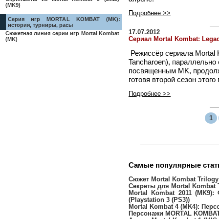
(MK9)
Подробнее >>
Серия игр MORTAL KOMBAT (MK):
история, турниры, расы
17.07.2012
Сюжетная линия серии игр Mortal Kombat
Сериал Mortal Kombat: Lega
(MK)
Режиссёр сериала Mortal 
Tancharoen), параллельно
посвященным MK, продолжа
готовя второй сезон этого 
Подробнее >>
1
Самые популярные ста
Сюжет Mortal Kombat Trilogy 
Секреты для Mortal Kombat T
Mortal Kombat 2011 (MK9)
(Playstation 3 (PS3))
Mortal Kombat 4 (MK4): Перс
Персонажи MORTAL KOMBAT 