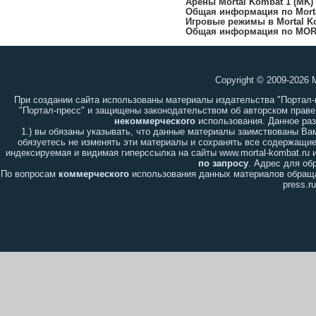
Арены Mortal Kombat 1 (MK)
Общая информация по Morta
Игровые режимы в Mortal Ko
Общая информация по MOR
Copyright © 2009-2026 
При создании сайта использованы материалы издательства "Портал
"Портал-пресс" и защищены законодательством об авторском праве
некоммерческого
использования. Данное ра
1.) вы обязаны указывать, что данные материалы заимствованы В
обязуетесь не изменять эти материалы и сохранять все содержащиес
индексируемая и видимая гиперссылка на сайты www.mortal-kombat.ru и
по запросу
. Адрес для о
По вопросам
коммерческого
использования данных материалов обраща
press.ru