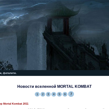
и, фаталити.
Новости вселенной MORTAL KOMBAT
7
1
2
3
4
5
6
р Mortal Kombat 2011