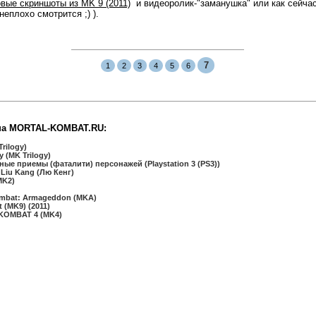
овые скриншоты из MK 9 (2011)
и видеоролик-"заманушка" или как сейчас 
неплохо смотрится ;) ).
7
1
2
3
4
5
6
на MORTAL-KOMBAT.RU:
rilogy)
 (MK Trilogy)
ные приемы (фаталити) персонажей (Playstation 3 (PS3))
 Liu Kang (Лю Кенг)
MK2)
mbat: Armageddon (MKA)
(MK9) (2011)
KOMBAT 4 (MK4)