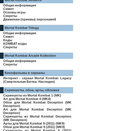
Mortal Kombat Advance
Общая информация
Сюжет
Основы игры
Секреты
Движения (приемы) персонажей
Mortal Kombat Trilogy
Общая информация
Сюжет
Коды
KOMBAT-коды
Секреты
Mortal Kombat Arcade Kollection
Общая информация
Секреты
Кинофильмы и сериалы
Интернет - сериал Mortal Kombat: Legacy
(Смертельная Битва: Наследие)
Скриншоты, обои, арты, обложки
Скриншоты из Mortal Kombat 1 (MK)
Art для Mortal Kombat 4 (MK4)
Обои для Mortal Kombat Deception (MK
Deception)
Art для Mortal Kombat Deception (MK
Deception)
Скриншоты из Mortal Kombat Deception
(MK Deception)
Арты для Mortal Kombat 9 (2011) (MK9)
Обои для Mortal Kombat 9 (2011) (MK9)
Скриншоты из Mortal Kombat 9 (2011)