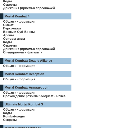
Коды
Секреты
Движения (приемы) персонажей
Mortal Kombat 4
Общая информация
Сюжет
Персонажи
Боссы и Суб-Боссы
Арены
Основы игры
Коды
Секреты
Движения (приемы) персонажей
Спецприемы и фаталити
Mortal Kombat: Deadly Alliance
Общая информация
Mortal Kombat: Deception
Общая информация
Mortal Kombat: Armageddon
Общая информация
Прохождение режима Konquest - Relics
Ultimate Mortal Kombat 3
Общая информация
Коды
Kombat-коды
Секреты