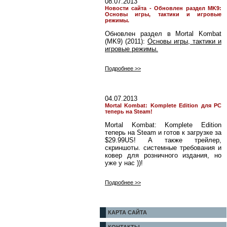
08.07.2013
Новости сайта - Обновлен раздел MK9:
Основы игры, тактики и игровые
режимы.
Обновлен раздел в Mortal Kombat
(MK9) (2011):
Основы игры, тактики и
игровые режимы.
Подробнее >>
04.07.2013
Mortal Kombat: Komplete Edition для PC
теперь на Steam!
Mortal Kombat: Komplete Edition
теперь на Steam и готов к загрузке за
$29.99US! А также трейлер,
скриншоты. системные требования и
ковер для розничного издания, но
уже у нас ))!
Подробнее >>
КАРТА САЙТА