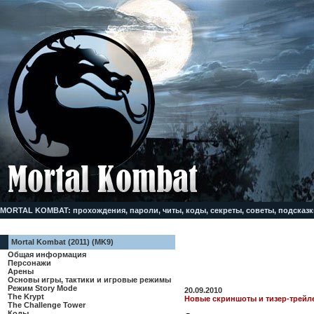
MORTAL KOMBAT: прохождения, пароли, читы, коды, секреты, советы, подсказк
Mortal Kombat (2011) (MK9)
Общая информация
Персонажи
Арены
Основы игры, тактики и игровые режимы
Режим Story Mode
20.09.2010
The Krypt
Новые скриншоты и тизер-трейле
The Challenge Tower
Коды