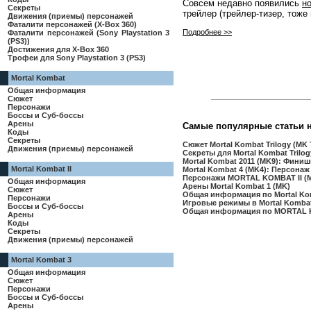
Совсем недавно появились
н
Секреты
трейлер (трейлер-тизер, тоже 
Движения (приемы) персонажей
Фаталити персонажей (X-Box 360)
Подробнее >>
Фаталити персонажей (Sony Playstation 3
(PS3))
Достижения для X-Box 360
Трофеи для Sony Playstation 3 (PS3)
Mortal Kombat
Общая информация
Сюжет
Персонажи
Боссы и Суб-боссы
Арены
Самые популярные статьи 
Коды
Секреты
Сюжет Mortal Kombat Trilogy (MK T
Движения (приемы) персонажей
Секреты для Mortal Kombat Trilogy
Mortal Kombat 2011 (MK9): Финиш
Mortal Kombat II
Mortal Kombat 4 (MK4): Персонаж
Персонажи MORTAL KOMBAT II (
Общая информация
Арены Mortal Kombat 1 (MK)
Сюжет
Общая информация по Mortal Ko
Персонажи
Игровые режимы в Mortal Kombat 
Боссы и Суб-боссы
Общая информация по MORTAL 
Арены
Коды
Секреты
Движения (приемы) персонажей
Mortal Kombat 3
Общая информация
Сюжет
Персонажи
Боссы и Суб-боссы
Арены