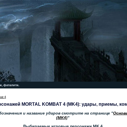
и, фаталити.
at 4
сонажей MORTAL KOMBAT 4 (MK4): удары, приемы, ком
означения и название ударов смотрите на странице "
Основы
(MK4)
"
Выбираемые игровые персонажи MK 4.