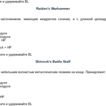
те и удерживайте BL
Raiden's Warhammer
аголовником, имеющим квадратное сечение, и с длинной цилиндри
здухе
воздухе
: HP
ack + HP
мите и удерживайте BL
Shinnok's Battle Staff
 небольшим волнистым металлическим лезвием на конце. Принадлежит 
здухе
воздухе
 HP
мите и удерживайте BL