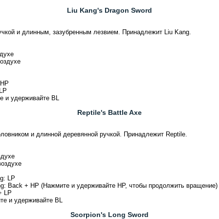
Liu Kang's Dragon Sword
чкой и длинным, зазубренным лезвием. Принадлежит Liu Kang.
здухе
воздухе
 HP
 LP
те и удерживайте BL
Reptile's Battle Axe
ловником и длинной деревянной ручкой. Принадлежит Reptile.
здухе
воздухе
g: LP
ing: Back + HP (Нажмите и удерживайте HP, чтобы продолжить вращение)
+ LP
ите и удерживайте BL
Scorpion's Long Sword