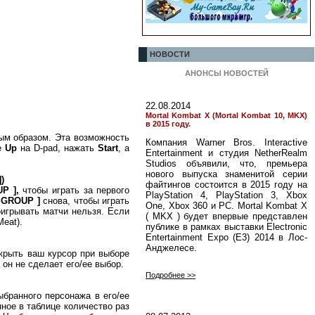
НОВОСТИ
АНОНСЫ НОВОСТЕЙ
22.08.2014
Mortal Kombat X (Mortal Kombat 10, MKX)
в 2015 году.
ым образом. Эта возможность
Компания Warner Bros. Interactive
ие
Up
на D-pad, нажать
Start
, а
Entertainment и студия NetherRealm
Studios объявили, что, премьера
нового выпуска знаменитой серии
)
файтингов состоится в 2015 году на
P ],
чтобы играть за первого
PlayStation 4, PlayStation 3, Xbox
 GROUP ]
снова, чтобы играть
One, Xbox 360 и PC. Mortal Kombat X
оигрывать матчи нельзя. Если
( MKX ) будет впервые представлен
eat).
публике в рамках выставки Electronic
Entertainment Expo (E3) 2014 в Лос-
Анджелесе.
скрыть ваш курсор при выборе
 он не сделает его/ее выбор.
Подробнее >>
ыбранного персонажа в его/ее
анное в таблице количество раз