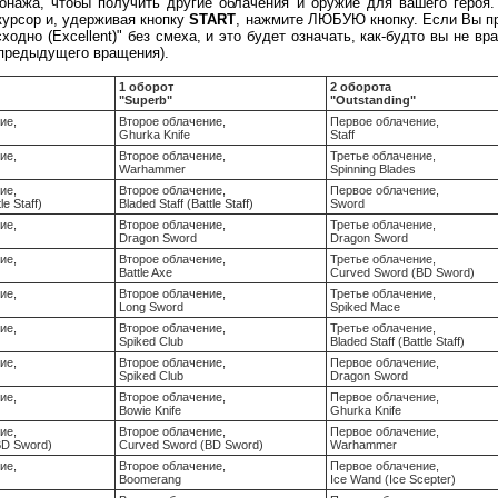
онажа, чтобы получить другие облачения и оружие для вашего героя
курсор и, удерживая кнопку
START
, нажмите ЛЮБУЮ кнопку. Если Вы пр
одно (Excellent)" без смеха, и это будет означать, как-будто вы не в
предыдущего вращения).
1 оборот
2 оборота
"Superb"
"Outstanding"
ие,
Второе облачение,
Первое облачение,
Ghurka Knife
Staff
ие,
Второе облачение,
Третье облачение,
Warhammer
Spinning Blades
ие,
Второе облачение,
Первое облачение,
le Staff)
Bladed Staff (Battle Staff)
Sword
ие,
Второе облачение,
Третье облачение,
Dragon Sword
Dragon Sword
ие,
Второе облачение,
Третье облачение,
Battle Axe
Curved Sword (BD Sword)
ие,
Второе облачение,
Третье облачение,
Long Sword
Spiked Mace
ие,
Второе облачение,
Третье облачение,
Spiked Club
Bladed Staff (Battle Staff)
ие,
Второе облачение,
Первое облачение,
Spiked Club
Dragon Sword
ние,
Второе облачение,
Первое облачение,
Bowie Knife
Ghurka Knife
ие,
Второе облачение,
Первое облачение,
BD Sword)
Curved Sword (BD Sword)
Warhammer
ие,
Второе облачение,
Первое облачение,
Boomerang
Ice Wand (Ice Scepter)