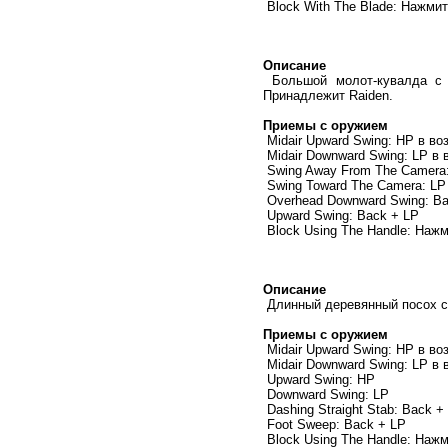
Block With The Blade: Нажми
Описание
Большой молот-кувалда с н
Принадлежит Raiden.
Приемы с оружием
Midair Upward Swing: HP в во
Midair Downward Swing: LP в 
Swing Away From The Camera
Swing Toward The Camera: LP
Overhead Downward Swing: B
Upward Swing: Back + LP
Block Using The Handle: Наж
Описание
Длинный деревянный посох с
Приемы с оружием
Midair Upward Swing: HP в во
Midair Downward Swing: LP в 
Upward Swing: HP
Downward Swing: LP
Dashing Straight Stab: Back +
Foot Sweep: Back + LP
Block Using The Handle: Наж