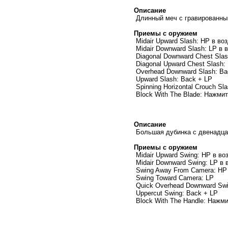
Описание
Длинный меч с гравированным
Приемы с оружием
Midair Upward Slash: HP в во
Midair Downward Slash: LP в 
Diagonal Downward Chest Slas
Diagonal Upward Chest Slash:
Overhead Downward Slash: Ba
Upward Slash: Back + LP
Spinning Horizontal Crouch S
Block With The Blade: Нажми
Описание
Большая дубинка с двенадца
Приемы с оружием
Midair Upward Swing: HP в во
Midair Downward Swing: LP в 
Swing Away From Camera: HP
Swing Toward Camera: LP
Quick Overhead Downward Swi
Uppercut Swing: Back + LP
Block With The Handle: Нажм