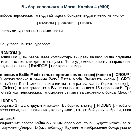
Выбор персонажа в Mortal Kombat 4 (MK4)
выбора персонажа, то под таблицей с бойцами видите меню из кнопок:
[ RANDOM ] [ GROUP ] [ HIDDEN ]
теперь четыре разных возможности:
но, указав на него курсором.
 RANDOM ])
[ RANDOM ]
, вы разрешаете компьютеру выбрать вашего бойца случайн
 игры. Только там для этого нужно было удерживая кнопку-направлен
кнуть по кнопке
[ RANDOM ]
на экране выбора.
 в режиме Battle Mode только против компьютера) (Кнопка [ GROUP ]
й можно только в режиме 2-on-2 Battle Mode. Выберите кнопку
[ GROU
е выбора, Kai. Если вы выиграли матч, играя за Kai, выберите кнопку
[
 (Raiden), и так далее пока Вы не сыграете за всех 15 персонажей. Пр
ю таблицу персонажей, то сможете сыграть за секретного бойца, Мясо (M
HIDDEN ])
оединке 1-на-1 с двумя игроками. Выберите кнопку
[ HIDDEN ]
, чтобы 
рсор скрыт, ваш противник уже не увидит, какого бойца вы выбрали, пока
сонажей.
ображение своего бойца обычным способом, то вы будете играть за в
/ее оружием (Weapon 1) (см. таблицу). Крутаните изображение бойца указ