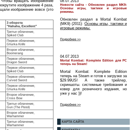
. Чтобы вращать изображение
08.07.2013
окрутите изображение 4 раза,
Новости сайта - Обновлен раздел MK9:
Основы игры, тактики и игровые
ращали изображение вовсе (это
режимы.
Обновлен раздел в Mortal Kombat
3 оборота
(MK9) (2011):
Основы игры, тактики и
"Hahaha, Excellent"
игровые режимы.
Третье облачение,
Spiked Club
Подробнее >>
Первое облачение,
Ghurka Knife
Второе облачение,
Boomerang
04.07.2013
Первое облачение,
Mortal Kombat: Komplete Edition для PC
Dragon Sword
теперь на Steam!
Первое облачение,
Spiked Club
Mortal Kombat: Komplete Edition
теперь на Steam и готов к загрузке за
Первое облачение,
$29.99US! А также трейлер,
Curved Sword
скриншоты. системные требования и
Первое облачение,
ковер для розничного издания, но
Ghurka Knife
уже у нас ))!
Второе облачение,
Cross Bow
Третье облачение,
Подробнее >>
Gun (The Pistol)
Второе облачение,
Warhammer
Третье облачение,
КАРТА САЙТА
Warhammer