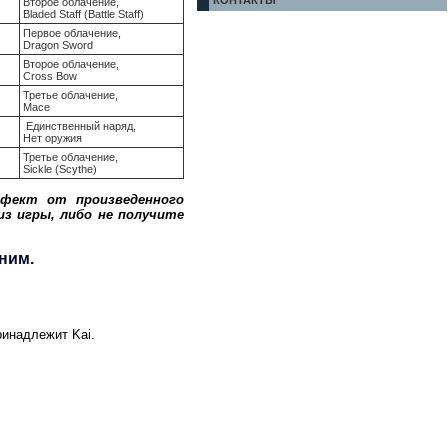
КОНТАКТЫ
Второе облачение,
Bladed Staff (Battle Staff)
Первое облачение,
Dragon Sword
Второе облачение,
Cross Bow
Третье облачение,
Mace
Единственный наряд,
Нет оружия
Третье облачение,
Sickle (Scythe)
ффект от произведенного
из игры, либо не получите
ним.
инадлежит Kai.