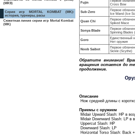
Первое облачен
Fujin
(MK9)
Cross Bow
Первое облачен
Sub-Zero
Серия игр MORTAL KOMBAT (MK):
Ice Wand (Ice Sc
история, турниры, расы
Первое облачен
Сюжетная линия серии игр Mortal Kombat
Quan Chi
Spiked Mace
(MK)
Первое облачен
Sonya Blade
Spinning Blades 
Единственный н
Goro
Нет оружия
Первое облачен
Noob Saibot
Sickle (Scythe)
Обратите внимание! Вра
вращения остается до тех
продолжение.
Оруж
Описание
Нож средней длины с коротко
Приемы с оружием
Midair Upward Slash: HP в во
Midair Downward Slash: LP в 
Uppercut Slash: HP
Downward Slash: LP
Horizontal Torso Slash: Back 