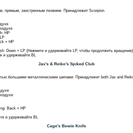
, прямым, заостренным лезвием. Принадлежит Scorpion.
здухе
воздухе
h: HP
 LP
ck + HP
lash: Down + LP (Нажмите и удерживайте LP, чтобы продолжить вращение)
те и удерживайте BL
Jax's & Reiko's Spiked Club
тью большими металлическими шипами. Принадлежит both Jax and Reik
здухе
воздухе
ng: Back + HP
ите и удерживайте BL
Cage's Bowie Knife