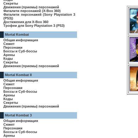
Секреты
Движения (приемы) персонажей
Фаталити персонажей (X-Box 360)
Фаталити персонажей (Sony Playstation 3
(PS3))
Достижения для X-Box 360
Трофеи для Sony Playstation 3 (PS3)
Mortal Kombat
Общая информация
Сюжет
Персонажи
Боссы и Суб-боссы
Арены
Коды
Секреты
Движения (приемы) персонажей
Mortal Kombat II
Общая информация
Сюжет
Персонажи
Боссы и Суб-боссы
Арены
Коды
Секреты
Движения (приемы) персонажей
Mortal Kombat 3
Общая информация
Сюжет
Персонажи
Боссы и Суб-боссы
Арены