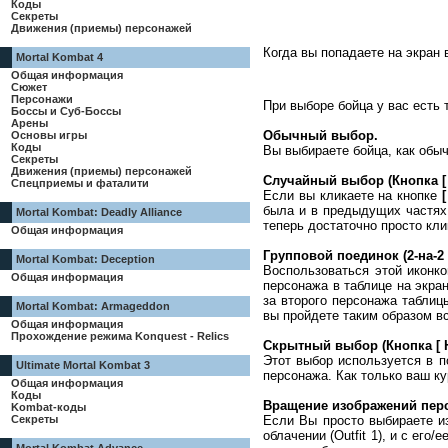
Коды
Секреты
Движения (приемы) персонажей
Когда вы попадаете на экран 
Mortal Kombat 4
Общая информация
Сюжет
Персонажи
При выборе бойца у вас есть 
Боссы и Суб-Боссы
Арены
Обычный выбор.
Основы игры
Коды
Вы выбираете бойца, как обыч
Секреты
Движения (приемы) персонажей
Случайный выбор (Кнопка [
Спецприемы и фаталити
Если вы кликаете на кнопке
была и в предыдущих частях
Mortal Kombat: Deadly Alliance
теперь достаточно просто кли
Общая информация
Групповой поединок (2-на-2
Mortal Kombat: Deception
Воспользоваться этой иконко
Общая информация
персонажа в таблице на экран
за второго персонажа таблицы
Mortal Kombat: Armageddon
вы пройдете таким образом вс
Общая информация
Прохождение режима Konquest - Relics
Скрытный выбор (Кнопка [ 
Этот выбор используется в п
Ultimate Mortal Kombat 3
персонажа. Как только ваш ку
Общая информация
Коды
Вращение изображений пер
Kombat-коды
Если Вы просто выбираете из
Секреты
облачении (Outfit 1), и с его