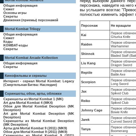
Mortal Kombat Advance
перед выбором данного перс
персонажа, наведите на него 
Общая информация
Сюжет
вы услышите возглас "Превосх
Основы игры
полностью изменить эффект 
Секреты
Движения (приемы) персонажей
Персонаж
Не вращали
Mortal Kombat Trilogy
Первое облачен
Общая информация
Kai
Ghurka Knife
Сюжет
Коды
Первое облачен
Raiden
KOMBAT-коды
Warhammer
Секреты
Первое облачен
Shinnok
Bladed Staff (Batt
Mortal Kombat Arcade Kollection
Первое облачен
Liu Kang
Общая информация
Dragon Sword
Секреты
Первое облачен
Reptile
Battle Axe
Кинофильмы и сериалы
Первое облачен
Интернет - сериал Mortal Kombat: Legacy
Scorpion
Long Sword
(Смертельная Битва: Наследие)
Первое облачен
Jax
Spiked Club
Скриншоты, обои, арты, обложки
Первое облачен
Скриншоты из Mortal Kombat 1 (MK)
Reiko
Spiked Club
Art для Mortal Kombat 4 (MK4)
Обои для Mortal Kombat Deception (MK
Первое облаче
Deception)
Johnny Cage
Bowie Knife
Art для Mortal Kombat Deception (MK
Deception)
Первое облачен
Jarek
Скриншоты из Mortal Kombat Deception
Curved Sword (
(MK Deception)
Первое облачен
Арты для Mortal Kombat 9 (2011) (MK9)
Tanya
Boomerang
Обои для Mortal Kombat 9 (2011) (MK9)
Скриншоты из Mortal Kombat 9 (2011)