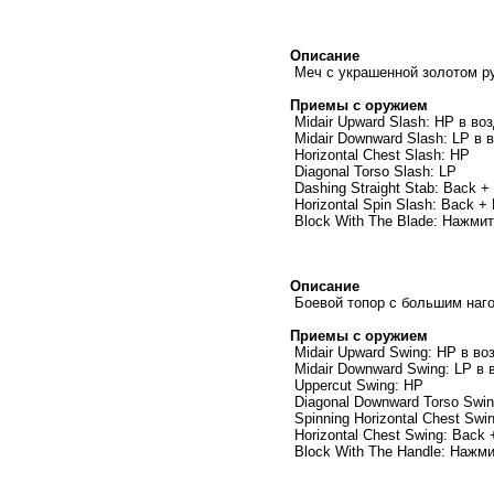
Описание
Меч с украшенной золотом ру
Приемы с оружием
Midair Upward Slash: HP в во
Midair Downward Slash: LP в 
Horizontal Chest Slash: HP
Diagonal Torso Slash: LP
Dashing Straight Stab: Back +
Horizontal Spin Slash: Back +
Block With The Blade: Нажми
Описание
Боевой топор с большим наго
Приемы с оружием
Midair Upward Swing: HP в во
Midair Downward Swing: LP в 
Uppercut Swing: HP
Diagonal Downward Torso Swin
Spinning Horizontal Chest Sw
Horizontal Chest Swing: Back 
Block With The Handle: Нажм