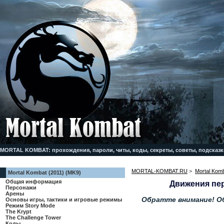
MORTAL KOMBAT: прохождения, пароли, читы, коды, секреты, советы, подсказк
MORTAL-KOMBAT.RU
>
Mortal Komb
Mortal Kombat (2011) (MK9)
Общая информация
Движения пер
Персонажи
Арены
Обратте внимание! Об
Основы игры, тактики и игровые режимы
Режим Story Mode
The Krypt
The Challenge Tower
Коды