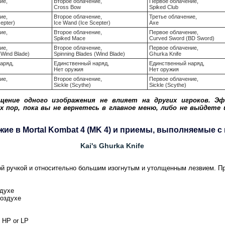
ие,
Второе облачение,
Первое облачение,
Cross Bow
Spiked Club
ие,
Второе облачение,
Третье облачение,
epter)
Ice Wand (Ice Scepter)
Axe
ие,
Второе облачение,
Первое облачение,
Spiked Mace
Curved Sword (BD Sword)
ие,
Второе облачение,
Первое облачение,
(Wind Blade)
Spinning Blades (Wind Blade)
Ghurka Knife
аряд,
Единственный наряд,
Единственный наряд,
Нет оружия
Нет оружия
ие,
Второе облачение,
Первое облачение,
Sickle (Scythe)
Sickle (Scythe)
щение одного изображения не влияет на других игроков. Э
 пор, пока вы не вернетесь в главное меню, либо не выйдете 
ие в Mortal Kombat 4 (MK 4) и приемы, выполняемые с 
Kai's Ghurka Knife
й ручкой и относительно большим изогнутым и утолщенным лезвием. Пр
здухе
воздухе
+ HP or LP