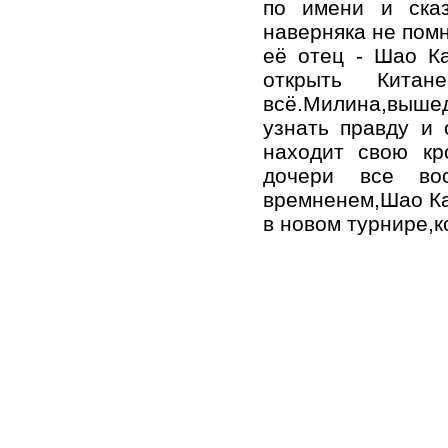
по имени и сказ
наверняка не помн
её отец - Шао К
открыть Кита
всё.Милина,вышед
узнать правду и 
находит свою кр
дочери все вос
времненем,Шао Ка
в новом турнире,