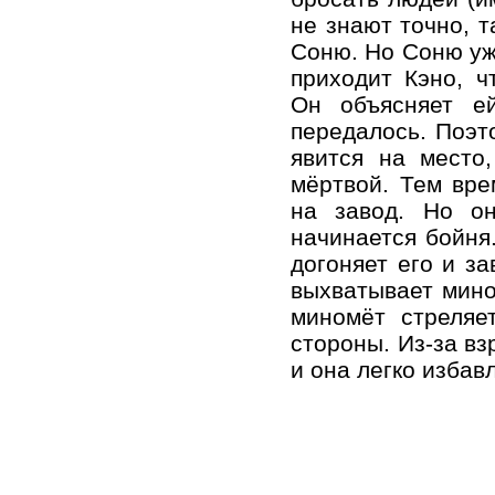
не знают точно, т
Соню. Но Соню уже
приходит Кэно, ч
Он объясняет ей
передалось. Поэто
явится на место
мёртвой. Тем вре
на завод. Но он
начинается бойня.
догоняет его и за
выхватывает мино
миномёт стреляе
стороны. Из-за вз
и она легко избав