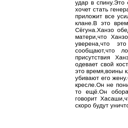
удар в спину.Это
хочет стать генер
приложит все уси
клане.В это вре
Сёгуна.Ханзо обе
матери,что Ханз
уверена,что э
сообщают,что 
присутствия Хан
одевает свой кос
это время,воины к
убивают его жену.
кресле.Он не пони
то ещё.Он обора
говорит Хасаши,ч
скоро будут унич