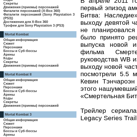
В апреле 2011 г
Секреты
первый эпизод ам
Движения (приемы) персонажей
Фаталити персонажей (X-Box 360)
Битва: Наследие»
Фаталити персонажей (Sony Playstation 3
(PS3))
выходу девятой ч
Достижения для X-Box 360
Трофеи для Sony Playstation 3 (PS3)
не планировался 
Mortal Kombat
было принято ре
Общая информация
выпуска новой и
Сюжет
Персонажи
фильма Смерте
Боссы и Суб-боссы
Арены
руководства WB и
Коды
Секреты
выходу новой част
Движения (приемы) персонажей
посмотрели 5.5 м
Mortal Kombat II
Кевин Тэнчароэн 
Общая информация
Сюжет
этого нашумевши
Персонажи
Боссы и Суб-боссы
«Смертельная Битв
Арены
Коды
Секреты
Движения (приемы) персонажей
Трейлер сериала
Mortal Kombat 3
Legacy Series Trai
Общая информация
Сюжет
Персонажи
Боссы и Суб-боссы
Арены