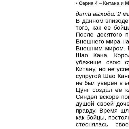
• Серия 4 – Китана и М
дата выхода: 2
м
В данном эпизоде
того, как ее бой
После десятого 
Внешнего мира на
Внешним миром. В
Шао Кана. Коро
убежище свою с
Китану, но не усп
супругой Шао Кана
не был уверен в е
Цунг создал ее к
Синдел вскоре по
душой своей доче
правду. Время шл
как бойцы, постоя
стеснялась сво