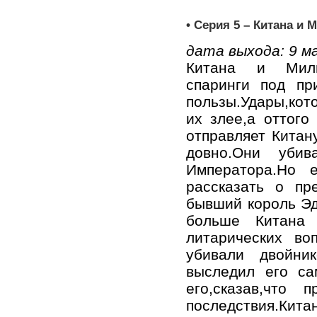
• Серия 5 – Китана и М
дата выхода: 9 м
Китана и Милин
спаринги под пр
пользы.Удары,кот
их злее,а оттого
отправляет Китан
довно.Они убив
Императора.Но 
рассказать о пр
бывший король Эд
больше Китана 
литарических во
убивали двойни
выследил его са
его,сказав,что 
последствия.Кита