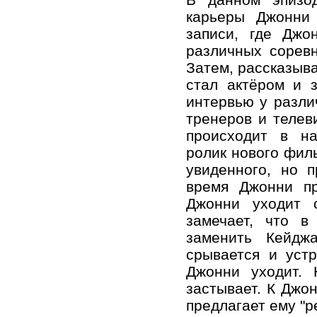
карьеры Джонни 
записи, где Джо
различных сорев
Затем, рассказыва
стал актёром и 
интервью у разли
тренеров и телев
происходит в на
ролик нового филь
увиденного, но 
время Джонни п
Джонни уходит 
замечает, что в
заменить Кейджа
срывается и устр
Джонни уходит. 
застывает. К Джо
предлагает ему "р