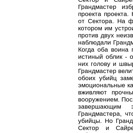
Грандмастер изб
проекта проекта. 
от Сектора. На ф
котором им устро
против двух неиз
наблюдали Грандма
Когда оба воина 
истиный облик - 
них голову и швыр
Грандмастер велит
обоих убийц зам
эмоциональные кан
вживляют прочны
вооружением. Посл
завершающим э
Грандмастера, чт
убийцы. Но Гранд
Сектор и Сайре