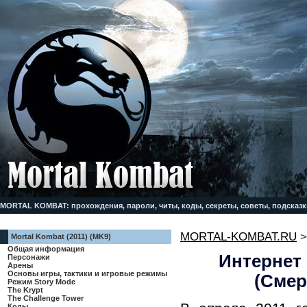
MORTAL KOMBAT: прохождения, пароли, читы, коды, секреты, советы, подсказк
MORTAL-KOMBAT.RU
Mortal Kombat (2011) (MK9)
Общая информация
Интернет 
Персонажи
Арены
Основы игры, тактики и игровые режимы
(Смер
Режим Story Mode
The Krypt
The Challenge Tower
Коды