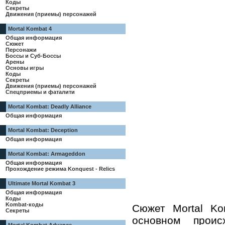
Коды
Секреты
Движения (приемы) персонажей
Mortal Kombat 4
Общая информация
Сюжет
Персонажи
Боссы и Суб-Боссы
Арены
Основы игры
Коды
Секреты
Движения (приемы) персонажей
Спецприемы и фаталити
Mortal Kombat: Deadly Alliance
Общая информация
Mortal Kombat: Deception
Общая информация
Mortal Kombat: Armageddon
Общая информация
Прохождение режима Konquest - Relics
Ultimate Mortal Kombat 3
Общая информация
Коды
Kombat-коды
Сюжет Mortal Ko
Секреты
основном прои