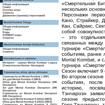
Mortal Kombat Advance
«Смертельная Би
Общая информация
Сюжет
нескольких основ
Основы игры
Секреты
Персонажи перво
Движения (приемы) персонажей
Кано, Страйкер, 
Mortal Kombat Trilogy
Кан, Сайракс, Сек
Общая информация
Сюжет
собой совокупнос
Коды
KOMBAT-коды
– это отдельная
Секреты
связанных между
Mortal Kombat Arcade Kollection
турнире «Смертел
Общая информация
Секреты
событиям, ранее 
Mortal Kombat, и 
Кинофильмы и сериалы
Интернет - сериал Mortal Kombat: Legacy
турнира «Смертел
(Смертельная Битва: Наследие)
Сезон включает 9 
Скриншоты, обои, арты, обложки
Во втором сезоне
Скриншоты из Mortal Kombat 1 (MK)
Art для Mortal Kombat 4 (MK4)
событиях, после
Обои для Mortal Kombat Deception (MK
Deception)
историю, посв
Art для Mortal Kombat Deception (MK
Deception)
Тэнчароэн заяви
Скриншоты из Mortal Kombat Deception
(MK Deception)
сезоне предыст
Арты для Mortal Kombat 9 (2011) (MK9)
Обои для Mortal Kombat 9 (2011) (MK9)
Горо.Танчароен 
Скриншоты из Mortal Kombat 9 (2011)