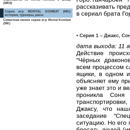
(MK9)
рассказивать пред
Серия игр MORTAL KOMBAT (MK):
в сериал брата Го
история, турниры, расы
Сюжетная линия серии игр Mortal Kombat
(MK)
• Серия 1 – Джакс, Сон
дата выхода: 11 
Действие происх
"Чёрных драконо
всем процессом с
ящики, в одном и
объясняет ему при
уже знает это и в
проникла Соня
транспортировки, 
Джаксу, что наш
заседание "Спе
ситуацию. Но его 
бросать людей (им