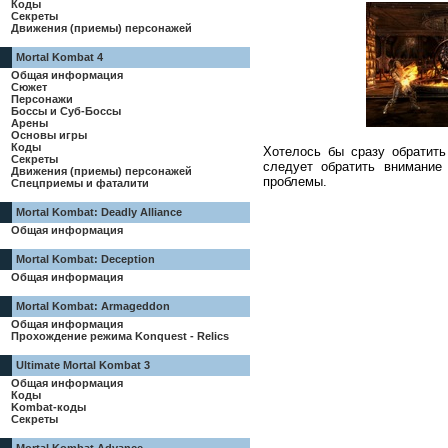
Коды
Секреты
Движения (приемы) персонажей
Mortal Kombat 4
Общая информация
Сюжет
Персонажи
Боссы и Суб-Боссы
Арены
Основы игры
Коды
Хотелось бы сразу обратить
Секреты
следует обратить внимание 
Движения (приемы) персонажей
проблемы.
Спецприемы и фаталити
Mortal Kombat: Deadly Alliance
Общая информация
Mortal Kombat: Deception
Общая информация
Mortal Kombat: Armageddon
Общая информация
Прохождение режима Konquest - Relics
Ultimate Mortal Kombat 3
Общая информация
Коды
Kombat-коды
Секреты