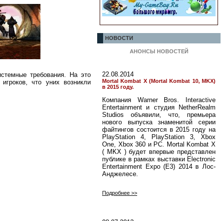
НОВОСТИ
АНОНСЫ НОВОСТЕЙ
22.08.2014
истемные требования. На это
Mortal Kombat X (Mortal Kombat 10, MKX)
игроков, что уних возникли
в 2015 году.
Компания Warner Bros. Interactive
Entertainment и студия NetherRealm
Studios объявили, что, премьера
нового выпуска знаменитой серии
файтингов состоится в 2015 году на
PlayStation 4, PlayStation 3, Xbox
One, Xbox 360 и PC. Mortal Kombat X
( MKX ) будет впервые представлен
публике в рамках выставки Electronic
Entertainment Expo (E3) 2014 в Лос-
Анджелесе.
Подробнее >>