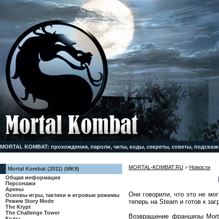
MORTAL KOMBAT: прохождения, пароли, читы, коды, секреты, советы, подсказк
MORTAL-KOMBAT.RU
>
Новости
Mortal Kombat (2011) (MK9)
Общая информация
Персонажи
Арены
Они говорили, что это не мог
Основы игры, тактики и игровые режимы
теперь на Steam и готов к за
Режим Story Mode
The Krypt
The Challenge Tower
Возвращение франшизы Mort
Коды