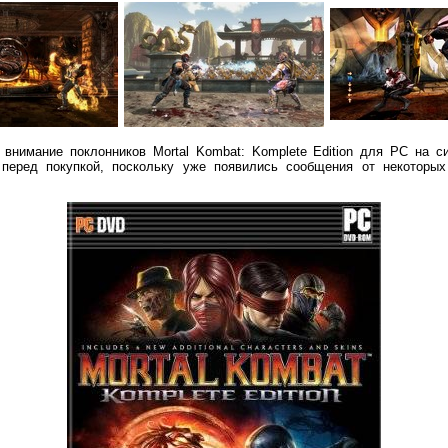
 внимание поклонников Mortal Kombat: Komplete Edition для PC на с
перед покупкой, поскольку уже появились сообщения от некоторых 