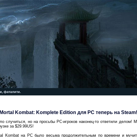
и, фаталити.
Mortal Kombat: Komplete Edition для PC теперь на Steam
ло случиться, но на просьбы PC-игроков наконец-то ответили делом! Mo
грузке за $29.99US!
al Kombat на PC было весьма продолжительным по времени и мучит