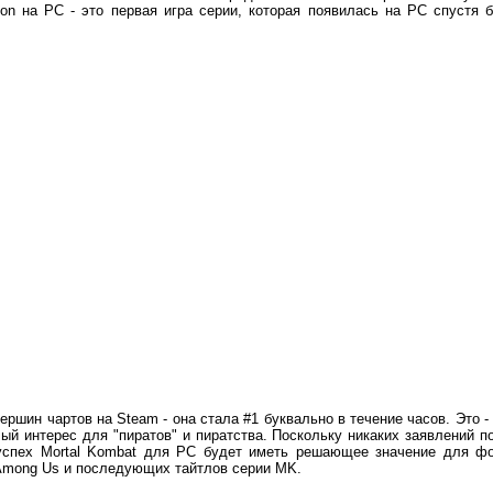
tion на PC - это первая игра серии, которая появилась на PC спустя
вершин чартов на Steam - она стала #1 буквально в течение часов. Это
й интерес для "пиратов" и пиратства. Поскольку никаких заявлений п
 успех Mortal Kombat для PC будет иметь решающее значение для ф
s Among Us и последующих тайтлов серии MK.