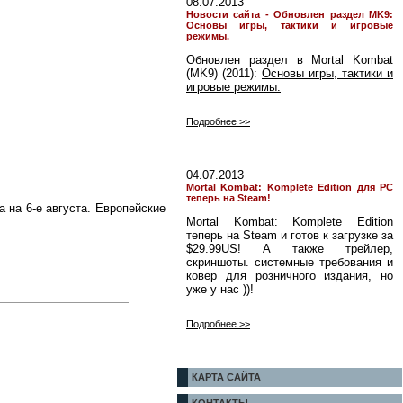
08.07.2013
Новости сайта - Обновлен раздел MK9:
Основы игры, тактики и игровые
режимы.
Обновлен раздел в Mortal Kombat
(MK9) (2011):
Основы игры, тактики и
игровые режимы.
Подробнее >>
04.07.2013
Mortal Kombat: Komplete Edition для PC
теперь на Steam!
а на 6-е августа. Европейские
Mortal Kombat: Komplete Edition
теперь на Steam и готов к загрузке за
$29.99US! А также трейлер,
скриншоты. системные требования и
ковер для розничного издания, но
уже у нас ))!
Подробнее >>
КАРТА САЙТА