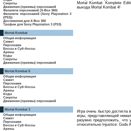
Mortal Kombat: Komplete Edi
Секреты
выхода Mortal Kombat 4!
Движения (приемы) персонажей
Фаталити персонажей (X-Box 360)
Фаталити персонажей (Sony Playstation 3
(PS3))
Достижения для X-Box 360
Трофеи для Sony Playstation 3 (PS3)
Mortal Kombat
Общая информация
Сюжет
Персонажи
Боссы и Суб-боссы
Арены
Коды
Секреты
Движения (приемы) персонажей
Mortal Kombat II
Общая информация
Сюжет
Персонажи
Боссы и Суб-боссы
Арены
Коды
Секреты
Движения (приемы) персонажей
Mortal Kombat 3
Игра очень быстро достигла 
Общая информация
игры, представляющей немалы
Сюжет
разумно предположить, что
Персонажи
относительно Injustice: God
Боссы и Суб-боссы
Арены