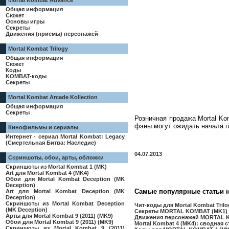
Mortal Kombat Advance
Общая информация
Сюжет
Основы игры
Секреты
Движения (приемы) персонажей
Mortal Kombat Trilogy
Общая информация
Сюжет
Коды
KOMBAT-коды
Секреты
Mortal Kombat Arcade Kollection
Общая информация
Секреты
Розничная продажа Mortal Kom
фэны могут ожидать начала пр
Кинофильмы и сериалы
Интернет - сериал Mortal Kombat: Legacy
(Смертельная Битва: Наследие)
04.07.2013
Скриншоты, обои, арты, обложки
Скриншоты из Mortal Kombat 1 (MK)
Art для Mortal Kombat 4 (MK4)
Обои для Mortal Kombat Deception (MK
Deception)
Самые популярные статьи 
Art для Mortal Kombat Deception (MK
Deception)
Скриншоты из Mortal Kombat Deception
Чит-коды для Mortal Kombat Trilo
(MK Deception)
Секреты MORTAL KOMBAT (MK1)
Арты для Mortal Kombat 9 (2011) (MK9)
Движения персонажей MORTAL KO
Обои для Mortal Kombat 9 (2011) (MK9)
Mortal Kombat 4 (MK4): сводная 
Скриншоты из Mortal Kombat 9 (2011)