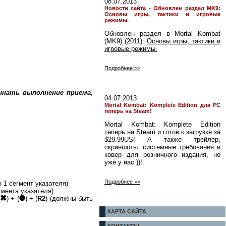
08.07.2013
Новости сайта - Обновлен раздел MK9:
Основы игры, тактики и игровые
режимы.
Обновлен раздел в Mortal Kombat
(MK9) (2011):
Основы игры, тактики и
игровые режимы.
Подробнее >>
инать выполнение приема,
04.07.2013
Mortal Kombat: Komplete Edition для PC
теперь на Steam!
Mortal Kombat: Komplete Edition
теперь на Steam и готов к загрузке за
$29.99US! А также трейлер,
скриншоты. системные требования и
ковер для розничного издания, но
уже у нас ))!
Подробнее >>
 1 сегмент указателя)
гмента указателя)
(
) + (
) + (
R2
) (должны быть
КАРТА САЙТА