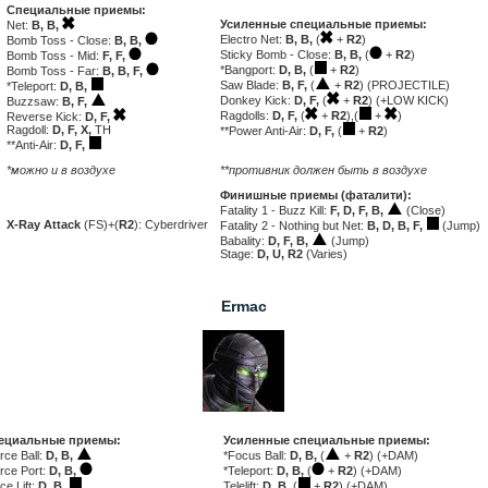
Специальные приемы:
Усиленные специальные приемы:
Net:
B, B,
Electro Net:
B, B,
(
+
R2
)
Bomb Toss - Close:
B, B,
Sticky Bomb - Close:
B, B,
(
+
R2
)
Bomb Toss - Mid:
F, F,
*Bangport:
D, B,
(
+
R2
)
Bomb Toss - Far:
B, B, F,
Saw Blade:
B, F,
(
+
R2
) (PROJECTILE)
*Teleport:
D, B,
Donkey Kick:
D, F,
(
+
R2
) (+LOW KICK)
Buzzsaw:
B, F,
Ragdolls:
D, F,
(
+
R2
),(
+
)
Reverse Kick:
D, F,
Ragdoll:
D, F, X,
TH
**Power Anti-Air:
D, F,
(
+
R2
)
**Anti-Air:
D, F,
*можно и в воздухе
**противник должен быть в воздухе
Финишные приемы (фаталити):
Fatality 1 - Buzz Kill:
F, D, F, B,
(Close)
X-Ray Attack
(FS)+(
R2
): Cyberdriver
Fatality 2 - Nothing but Net:
B, D, B, F,
(Jump)
Babality:
D, F, B,
(Jump)
Stage:
D, U, R2
(Varies)
Ermac
ециальные приемы:
Усиленные специальные приемы:
rce Ball:
D, B,
*Focus Ball:
D, B,
(
+
R2
) (+DAM)
rce Port:
D, B,
*Teleport:
D, B,
(
+
R2
) (+DAM)
ce Lift:
D, B,
Telelift:
D, B,
(
+
R2
) (+DAM)