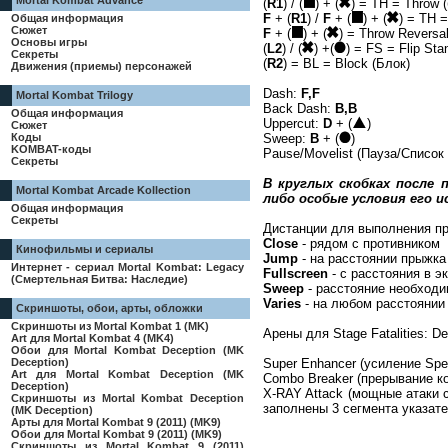
Mortal Kombat Advance
(
R1
) / (
) + (
) = TH = Throw 
F
+ (
R1
) /
F
+ (
) + (
) = TH 
Общая информация
Сюжет
F
+ (
) + (
) = Throw Reversa
Основы игры
(
L2
) / (
) +(
) = FS = Flip St
Секреты
(
R2
) = BL = Block (Блок)
Движения (приемы) персонажей
Dash:
F,F
Mortal Kombat Trilogy
Back Dash:
B,B
Общая информация
Uppercut:
D
+ (
)
Сюжет
Коды
Sweep:
B
+ (
)
KOMBAT-коды
Pause/Movelist (Пауза/Список 
Секреты
В круглых скобках после
Mortal Kombat Arcade Kollection
либо особые условия его и
Общая информация
Секреты
Дистанции для выполнения пр
Close
- рядом с противником
Кинофильмы и сериалы
Jump
- на расстоянии прыжка
Интернет - сериал Mortal Kombat: Legacy
Fullscreen
- с расстояния в э
(Смертельная Битва: Наследие)
Sweep
- расстояние необходи
Varies
- на любом расстоянии
Скриншоты, обои, арты, обложки
Скриншоты из Mortal Kombat 1 (MK)
Арены для Stage Fatalities: Dea
Art для Mortal Kombat 4 (MK4)
Обои для Mortal Kombat Deception (MK
Deception)
Super Enhancer (усиление Spe
Art для Mortal Kombat Deception (MK
Combo Breaker (прерывание к
Deception)
X-RAY Attack (мощные атаки с
Скриншоты из Mortal Kombat Deception
заполнены 3 сегмента указате
(MK Deception)
Арты для Mortal Kombat 9 (2011) (MK9)
Обои для Mortal Kombat 9 (2011) (MK9)
Скриншоты из Mortal Kombat 9 (2011)