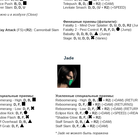
rce Push:
B, D,
Telepush:
B, D,
(
+
R2
) (+DAM)
ver Slam:
D, D,
U
Levitate Smash:
D, D,
(
U
+
R2
) (+SPEED)
жно и в воздухе (Close)
Финишные приемы (фаталити):
Fatality 1 - Mind Over Splatter:
D, U, D, D, R2
(Ju
Fatality 2 - Pest Control:
F, B, F, D,
(Jump)
ay Attack
(FS)+(
R2
): Cannonball Slam
Babality:
D, D, B, D,
(Jump)
Stage:
D, U, D, D,
(Varies)
Jade
ециальные приемы:
Усиленные специальные приемы:
merang - High:
D, B,
Reboomerang - High:
D, B,
(
+
R2
) (+DAM) (RETUR
omerang:
D, F,
Reboomerang:
D, F,
(
+
R2
) (+DAM) (RETURNS)
merang - Low:
D, F,
Reboomerang - Low:
D, F,
(
+
R2
) (+DAM) (RETUR
dow Kick:
D, F,
Eclipse Kick:
D, F,
(
+
R2
) (+DAM) (+SPEED) (+REA
dow Flash:
B, F,
*Shadow Glow:
B, F,
(
+
R2
)
ff Overhead:
D, B,
Staff Smash:
D, B,
(
+
R2
) (+DAM)
ff Grab:
D, F,
Staff Slam:
D, F,
(
+
R2
) (+DAM)
* Jade не может быть поражена