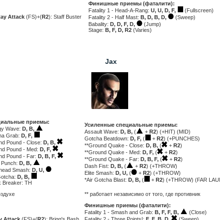
Финишные приемы (фаталити):
Fatality 1 - Head-A-Rang:
U, U, D, F,
(Fullscreen)
ay Attack
(FS)+(
R2
): Staff Buster
Fatality 2 - Half Mast:
B, D, B, D,
(Sweep)
Babality:
D, D, F, D,
(Jump)
Stage:
B, F, D, R2
(Varies)
Jax
иальные приемы:
Усиленные специальные приемы:
gy Wave:
D, B,
Assault Wave:
D, B,
(
+
R2
) (+HIT) (MID)
ha Grab:
D, F,
Gotcha Beatdown:
D, F,
(
+
R2
) (+PUNCHES)
nd Pound - Close:
D, B,
**Ground Quake - Close:
D, B,
(
+
R2
)
nd Pound - Med:
D, F,
**Ground Quake - Med:
D, F,
(
+
R2
)
nd Pound - Far:
D, B, F,
**Ground Quake - Far:
D, B, F,
(
+
R2
)
 Punch:
D, B,
Dash Fist:
D, B,
(
+
R2
) (+THROW)
head Smash:
D, U,
Elite Smash:
D, U,
(
+
R2
) (+THROW)
Gotcha:
D, B,
*Air Gotcha Blast:
D, B,
(
+
R2
) (+THROW) (FAR LA
k Breaker: TH
оздухе
** работает независимо от того, где противник
Финишные приемы (фаталити):
Fatality 1 - Smash and Grab:
B, F, F, B,
(Close)
y Attack
(FS)+(
R2
): Brigg's Bash
Fatality 2 - Three Points!:
F, F, B, D,
(Sweep)