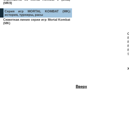
(MK9)
Серия игр MORTAL KOMBAT (MK):
история, турниры, расы
Сюжетная линия серии игр Mortal Kombat
(MK)
B
B
B
B
S
X
Вверх