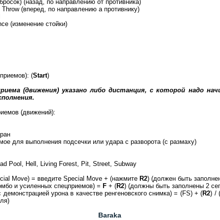
(бросок) (назад, по направлению от противника)
= Throw (вперед, по направлению а противнику)
l
ance (изменение стойки)
приемов): (
Start
)
 приема
(движения)
указано либо дистанция, с которой надо нач
сполнения.
иемов (движений):
кран
мое для выполнения подсечки или удара с разворота (с размаху)
d Pool, Hell, Living Forest, Pit, Street, Subway
cial Move) = введите Special Move + (нажмите
R2
) (должен быть заполнен
омбо и усиленных спецприемов) =
F
+ (
R2
) (должны быть заполнены 2 се
 демонстрацией урона в качестве ренгеновского снимка) = (FS) + (
R2
) / 
ля)
Baraka