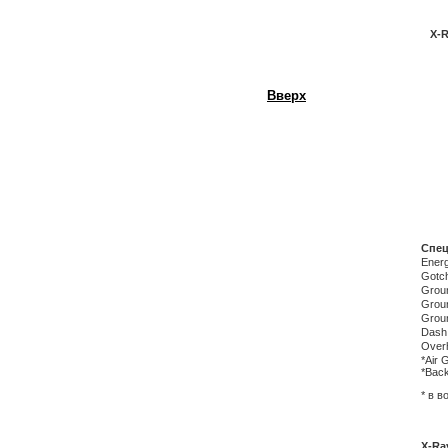
X-R
Вверх
Спец
Ener
Gotc
Grou
Grou
Grou
Dash
Over
*Air 
*Bac
* в в
X-Ra