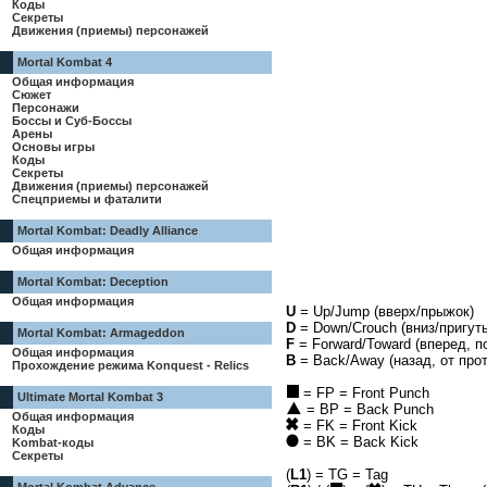
Коды
Секреты
Движения (приемы) персонажей
Mortal Kombat 4
Общая информация
Сюжет
Персонажи
Боссы и Суб-Боссы
Арены
Основы игры
Коды
Секреты
Движения (приемы) персонажей
Спецприемы и фаталити
Mortal Kombat: Deadly Alliance
Общая информация
Mortal Kombat: Deception
Общая информация
U
= Up/Jump (вверх/прыжок)
D
= Down/Crouch (вниз/пригут
Mortal Kombat: Armageddon
F
= Forward/Toward (вперед, 
Общая информация
B
= Back/Away (назад, от п
Прохождение режима Konquest - Relics
= FP = Front Punch
Ultimate Mortal Kombat 3
= BP = Back Punch
Общая информация
= FK = Front Kick
Коды
= BK = Back Kick
Kombat-коды
Секреты
(
L1
) = TG = Tag