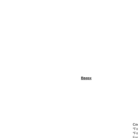
Вверх
Сп
*Fo
*Fo
For