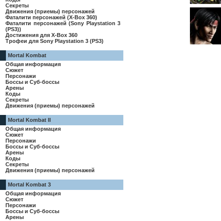
Секреты
Движения (приемы) персонажей
Фаталити персонажей (X-Box 360)
Фаталити персонажей (Sony Playstation 3
(PS3))
Достижения для X-Box 360
Трофеи для Sony Playstation 3 (PS3)
Mortal Kombat
Общая информация
Сюжет
Персонажи
Боссы и Суб-боссы
Арены
Коды
Секреты
Движения (приемы) персонажей
Mortal Kombat II
Общая информация
Сюжет
Персонажи
Боссы и Суб-боссы
Арены
Коды
Секреты
Движения (приемы) персонажей
Mortal Kombat 3
Общая информация
Сюжет
Персонажи
Боссы и Суб-боссы
Арены