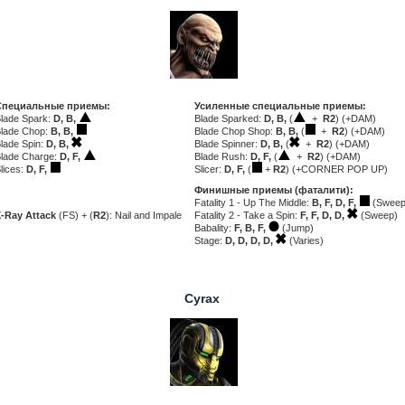
Специальные приемы:
Усиленные специальные приемы:
lade Spark:
D, B,
Blade Sparked:
D, B,
(
+
R2
) (+DAM)
lade Chop:
B, B,
Blade Chop Shop:
B, B,
(
+
R2
) (+DAM)
lade Spin:
D, B,
Blade Spinner:
D, B,
(
+
R2
) (+DAM)
lade Charge:
D, F,
Blade Rush:
D, F,
(
+
R2
) (+DAM)
lices:
D, F,
Slicer:
D, F,
(
+
R2
) (+CORNER POP UP)
Финишные приемы (фаталити):
Fatality 1 - Up The Middle:
B, F, D, F,
(Sweep
-Ray Attack
(FS) + (
R2
): Nail and Impale
Fatality 2 - Take a Spin:
F, F, D, D,
(Sweep)
Babality:
F, B, F,
(Jump)
Stage:
D, D, D, D,
(Varies)
Cyrax