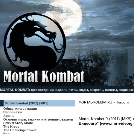
MORTAL KOMBAT: прохождения, пароли, читы, коды, секреты, советы, подсказк
MORTAL-KOMBAT.RU
>
Новости
Mortal Kombat (2011) (MK9)
Общая информация
Персонажи
Арены
Mortal Kombat 9 (2011) (MK9)
Основы игры, тактики и игровые режимы
Видеоигр" (www.mir-videoigr
Режим Story Mode
The Krypt
The Challenge Tower
Коды