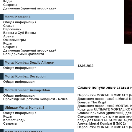
Коды
Секреты
Движения (приемы) персонажей
Mortal Kombat 4
Общая информация
Сюжет
Персонажи
Боссы и Суб-Боссы
Арены
Основы игры
Коды
Секреты
Движения (приемы) персонажей
Спецприемы и фаталити
Mortal Kombat: Deadly Alliance
12.05.2012
Общая информация
Mortal Kombat: Deception
Общая информация
Самые популярные статьи 
Mortal Kombat: Armageddon
Персонажи MORTAL KOMBAT 3 (
Общая информация
Движения персонажей в Mortal Ko
Прохождение режима Konquest - Relics
Бонусы The Krypt
Движения персонажей MORTAL KO
Ultimate Mortal Kombat 3
Коды для ULTIMATE MORTAL KOM
Общая информация
Список приемов (движений) для S
Коды
Спецприемы и фаталити для перс
Kombat-коды
Коды для MORTAL KOMBAT 4 (MK
Секреты
Арены Mortal Kombat II (MK 2)
Персонажи MORTAL KOMBAT 9 (MK