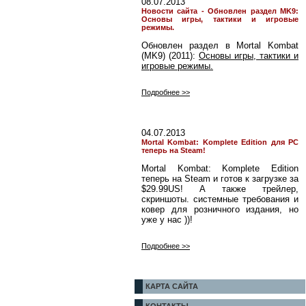
08.07.2013
Новости сайта - Обновлен раздел MK9:
Основы игры, тактики и игровые
режимы.
Обновлен раздел в Mortal Kombat
(MK9) (2011):
Основы игры, тактики и
игровые режимы.
Подробнее >>
04.07.2013
Mortal Kombat: Komplete Edition для PC
теперь на Steam!
Mortal Kombat: Komplete Edition
теперь на Steam и готов к загрузке за
$29.99US! А также трейлер,
скриншоты. системные требования и
ковер для розничного издания, но
уже у нас ))!
Подробнее >>
КАРТА САЙТА