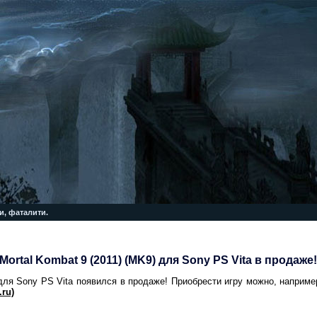
и, фаталити.
Mortal Kombat 9 (2011) (MK9) для Sony PS Vita в продаже!
 для Sony PS Vita появился в продаже! Приобрести игру можно, наприм
.ru)