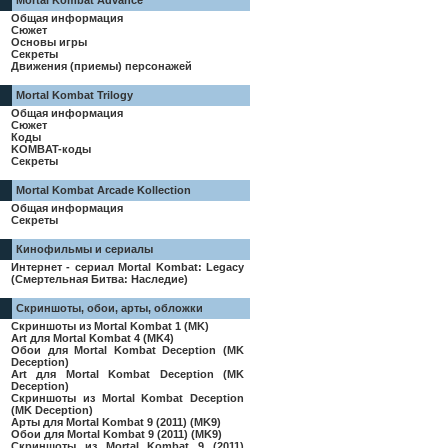
Mortal Kombat Advance
Общая информация
Сюжет
Основы игры
Секреты
Движения (приемы) персонажей
Mortal Kombat Trilogy
Общая информация
Сюжет
Коды
KOMBAT-коды
Секреты
Mortal Kombat Arcade Kollection
Общая информация
Секреты
Кинофильмы и сериалы
Интернет - сериал Mortal Kombat: Legacy
(Смертельная Битва: Наследие)
Скриншоты, обои, арты, обложки
Скриншоты из Mortal Kombat 1 (MK)
Art для Mortal Kombat 4 (MK4)
Обои для Mortal Kombat Deception (MK
Deception)
Art для Mortal Kombat Deception (MK
Deception)
Скриншоты из Mortal Kombat Deception
(MK Deception)
Арты для Mortal Kombat 9 (2011) (MK9)
Обои для Mortal Kombat 9 (2011) (MK9)
Скриншоты из Mortal Kombat 9 (2011)