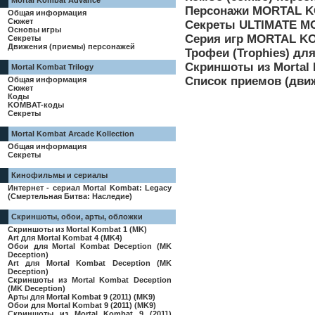
Mortal Kombat Advance
Персонажи MORTAL KO
Общая информация
Сюжет
Секреты ULTIMATE M
Основы игры
Серия игр MORTAL KO
Секреты
Движения (приемы) персонажей
Трофеи (Trophies) для
Скриншоты из Mortal 
Mortal Kombat Trilogy
Список приемов (движе
Общая информация
Сюжет
Коды
KOMBAT-коды
Секреты
Mortal Kombat Arcade Kollection
Общая информация
Секреты
Кинофильмы и сериалы
Интернет - сериал Mortal Kombat: Legacy
(Смертельная Битва: Наследие)
Скриншоты, обои, арты, обложки
Скриншоты из Mortal Kombat 1 (MK)
Art для Mortal Kombat 4 (MK4)
Обои для Mortal Kombat Deception (MK
Deception)
Art для Mortal Kombat Deception (MK
Deception)
Скриншоты из Mortal Kombat Deception
(MK Deception)
Арты для Mortal Kombat 9 (2011) (MK9)
Обои для Mortal Kombat 9 (2011) (MK9)
Скриншоты из Mortal Kombat 9 (2011)