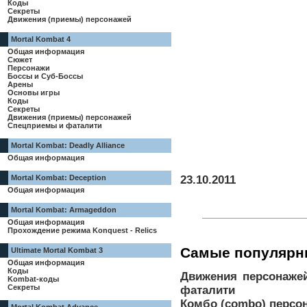
Коды
Секреты
Движения (приемы) персонажей
Mortal Kombat 4
Общая информация
Сюжет
Персонажи
Боссы и Суб-Боссы
Арены
Основы игры
Коды
Секреты
Движения (приемы) персонажей
Спецприемы и фаталити
Mortal Kombat: Deadly Alliance
Общая информация
23.10.2011
Mortal Kombat: Deception
Общая информация
Mortal Kombat: Armageddon
Общая информация
Прохождение режима Konquest - Relics
Самые популярн
Ultimate Mortal Kombat 3
Общая информация
Коды
Движения персонаже
Kombat-коды
Секреты
фаталити
Комбо (combo) персона