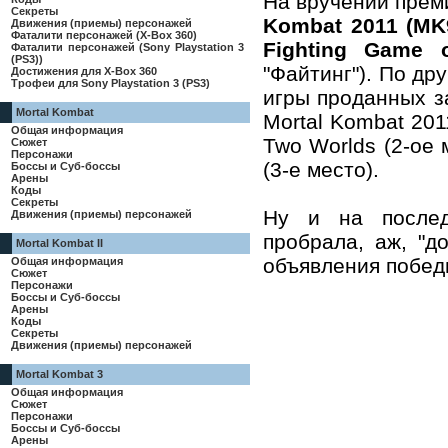
На вручении преми
Секреты
Kombat 2011 (MK
Движения (приемы) персонажей
Фаталити персонажей (X-Box 360)
Fighting Game 
Фаталити персонажей (Sony Playstation 3
(PS3))
"Файтинг"). По др
Достижения для X-Box 360
Трофеи для Sony Playstation 3 (PS3)
игры проданных за
Mortal Kombat
Mortal Kombat 201
Общая информация
Two Worlds (2-ое м
Сюжет
Персонажи
(3-е место).
Боссы и Суб-боссы
Арены
Коды
Секреты
Ну и на послед
Движения (приемы) персонажей
пробрала, аж, "д
Mortal Kombat II
объявления побед
Общая информация
Сюжет
Персонажи
Боссы и Суб-боссы
Арены
Коды
Секреты
Движения (приемы) персонажей
Mortal Kombat 3
Общая информация
Сюжет
Персонажи
Боссы и Суб-боссы
Арены