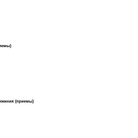
иемы)
:
ижения (приемы)
: