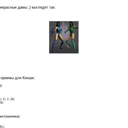
екрасные дамы ;) выглядят так:
 приемы для Кенши:
):
): D, F, BK
 BK
ия (приемы):
+BL)