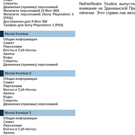
NetherRealm Studios выпуст
Секреты
Движения (приемы) персонажей
внимание на Эденианской Прин
Фаталити персонажей (X-Box 360)
обличии. Этот сервис-пак яв
Фаталити персонажей (Sony Playstation 3
(PS3))
Достижения для X-Box 360
Трофеи для Sony Playstation 3 (PS3)
Mortal Kombat
Общая информация
Сюжет
Персонажи
Боссы и Суб-боссы
Арены
Коды
Секреты
Движения (приемы) персонажей
Mortal Kombat II
Общая информация
Сюжет
Персонажи
Боссы и Суб-боссы
Арены
Коды
Секреты
Движения (приемы) персонажей
Mortal Kombat 3
Общая информация
Сюжет
Персонажи
Боссы и Суб-боссы
Арены