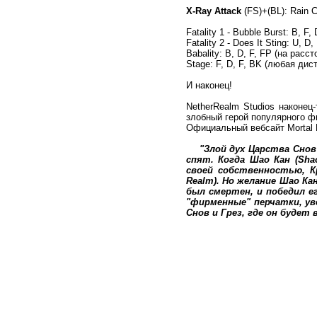
X-Ray Attack
(FS)+(BL): Rain C
Fatality 1 - Bubble Burst: B, F
Fatality 2 - Does It Sting: U, 
Babality: B, D, F, FP (на расс
Stage: F, D, F, BK (любая дис
И наконец!
NetherRealm Studios наконе
злобный герой популярного ф
Официальный вебсайт Mortal 
"Злой дух Царства Снов 
спят. Когда Шао Кан (Sha
своей собственностью, К
Realm). Но желание Шао К
был смертен, и победил е
"фирменные" перчатки, ув
Снов и Грез, где он буде