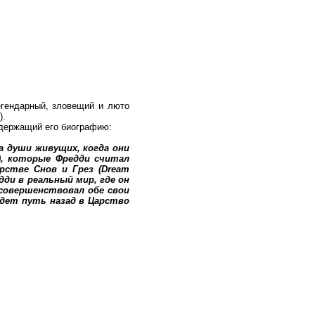
егендарный, зловещий и люто
).
одержащий его биографию:
на души живущих, когда они
m), которые Фредди считал
стве Снов и Грез (Dream
ди в реальный мир, где он
усовершенствовал обе свои
йдет путь назад в Царство