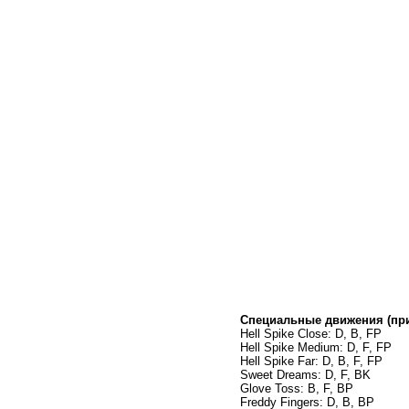
Специальные движения (п
Hell Spike Close: D, B, FP
Hell Spike Medium: D, F, FP
Hell Spike Far: D, B, F, FP
Sweet Dreams: D, F, BK
Glove Toss: B, F, BP
Freddy Fingers: D, B, BP