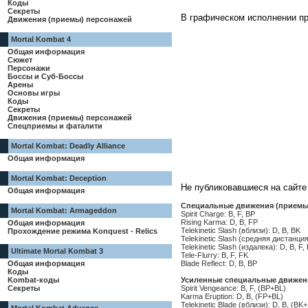
Коды
Секреты
В графическом исполнении пр
Движения (приемы) персонажей
Mortal Kombat 4
Общая информация
Сюжет
Персонажи
Боссы и Суб-Боссы
Арены
Основы игры
Коды
Секреты
Движения (приемы) персонажей
Спецприемы и фаталити
Mortal Kombat: Deadly Alliance
Общая информация
Mortal Kombat: Deception
Не публиковавшиеся на сайте
Общая информация
Специальные движения (приемы
Mortal Kombat: Armageddon
Spirit Charge: B, F, BP
Rising Karma: D, B, FP
Общая информация
Telekinetic Slash (вблизи): D, B, BK
Прохождение режима Konquest - Relics
Telekinetic Slash (средняя дистанция
Telekinetic Slash (издалека): D, B, F,
Ultimate Mortal Kombat 3
Tele-Flurry: B, F, FK
Blade Reflect: D, B, BP
Общая информация
Коды
Усиленные специальные движен
Kombat-коды
Spirit Vengeance: B, F, (BP+BL)
Секреты
Karma Eruption: D, B, (FP+BL)
Telekinetic Blade (вблизи): D, B, (BK