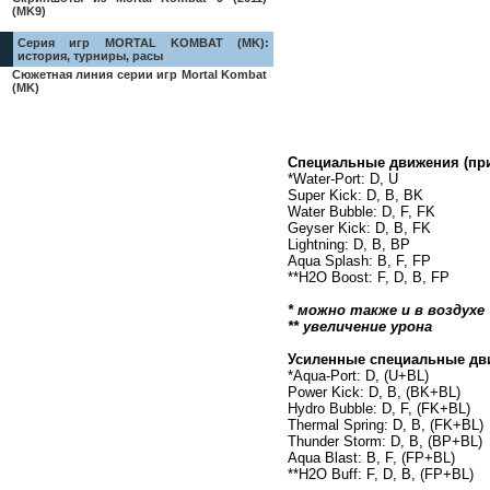
(MK9)
Серия игр MORTAL KOMBAT (MK):
история, турниры, расы
Сюжетная линия серии игр Mortal Kombat
(MK)
Специальные движения (пр
*Water-Port: D, U
Super Kick: D, B, BK
Water Bubble: D, F, FK
Geyser Kick: D, B, FK
Lightning: D, B, BP
Aqua Splash: B, F, FP
**H2O Boost: F, D, B, FP
* можно также и в воздухе
** увеличение урона
Усиленные специальные дв
*Aqua-Port: D, (U+BL)
Power Kick: D, B, (BK+BL)
Hydro Bubble: D, F, (FK+BL)
Thermal Spring: D, B, (FK+BL)
Thunder Storm: D, B, (BP+BL)
Aqua Blast: B, F, (FP+BL)
**H2O Buff: F, D, B, (FP+BL)