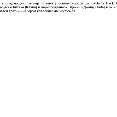
ила следующий трейлер по пакету совместимости Compatibility Pack 
цессе Китане (Kitana) и верноподданной Эдении - Джейд (Jade) в их кл
ляется третьим набором классических костюмов.