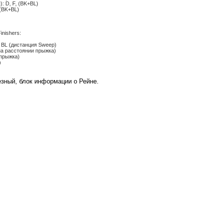
): D, F, (BK+BL)
, (BK+BL)
inishers:
 D, BL (дистанция Sweep)
P (на расстоянии прыжка)
 прыжка)
)
зный, блок информации о Рейне.