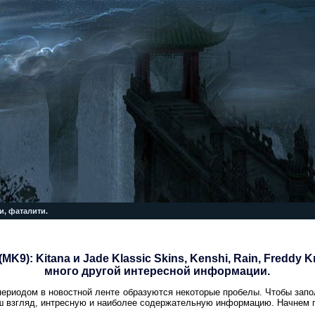
и, фаталити.
(MK9): Kitana и Jade Klassic Skins, Kenshi, Rain, Freddy 
много другой интересной информации.
 периодом в новостной ленте образуются некоторые пробелы. Чтобы зап
 взгляд, интресную и наиболее содержательную информацию. Начнем п