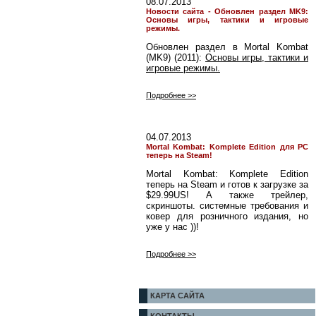
08.07.2013
Новости сайта - Обновлен раздел MK9:
Основы игры, тактики и игровые
режимы.
Обновлен раздел в Mortal Kombat
(MK9) (2011):
Основы игры, тактики и
игровые режимы.
Подробнее >>
04.07.2013
Mortal Kombat: Komplete Edition для PC
теперь на Steam!
Mortal Kombat: Komplete Edition
теперь на Steam и готов к загрузке за
$29.99US! А также трейлер,
скриншоты. системные требования и
ковер для розничного издания, но
уже у нас ))!
Подробнее >>
КАРТА САЙТА