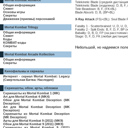
Mortal Kombat Advance
Telekinetic Blade (средняя дистанция
Общая информация
Telekinetic Blade (издалека): D, B, F
Сюжет
Tele-Beatdown: B, F, (FK+BL)
Основы игры
Blade Absorb: D, B, (BP+BL)
Секреты
Движения (приемы) персонажей
X-Ray Attack
(FS)+(BL): Soul Blade F
Fatality 1 - Scatterbrained: U, D, U,
Mortal Kombat Trilogy
Fatality 2 - Split Ends: B, F, D, F, B
Общая информация
Babality: D, B, D, FP (на расстоянии
Сюжет
Stage: D, F, D, FK (любая дистанция
Коды
KOMBAT-коды
Секреты
Небольшой, но надеемся поле
Mortal Kombat Arcade Kollection
Общая информация
Секреты
Кинофильмы и сериалы
Интернет - сериал Mortal Kombat: Legacy
(Смертельная Битва: Наследие)
Скриншоты, обои, арты, обложки
Скриншоты из Mortal Kombat 1 (MK)
Art для Mortal Kombat 4 (MK4)
Обои для Mortal Kombat Deception (MK
Deception)
Art для Mortal Kombat Deception (MK
Deception)
Скриншоты из Mortal Kombat Deception
(MK Deception)
Арты для Mortal Kombat 9 (2011) (MK9)
Обои для Mortal Kombat 9 (2011) (MK9)
Скриншоты из Mortal Kombat 9 (2011)