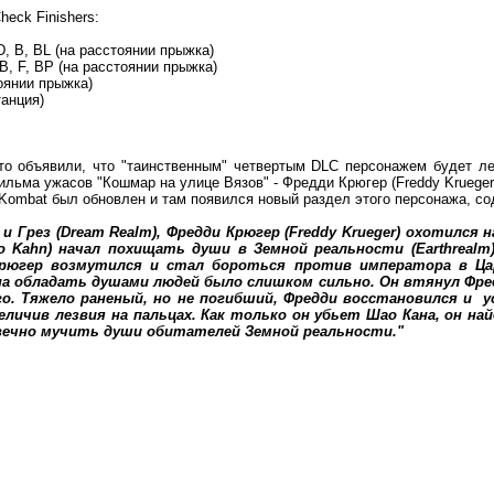
heck Finishers:
, D, B, BL (на расстоянии прыжка)
D, B, F, BP (на расстоянии прыжка)
тоянии прыжка)
танция)
ц-то объявили, что "таинственным" четвертым DLC персонажем будет л
ильма ужасов "Кошмар на улице Вязов" - Фредди Крюгер (Freddy Krueger
Kombat был обновлен и там появился новый раздел этого персонажа, с
и Грез (Dream Realm), Фредди Крюгер (Freddy Krueger) охотился 
o Kahn) начал похищать души в Земной реальности (Earthreal
рюгер возмутился и стал бороться против императора в Цар
ана обладать душами людей было слишком сильно. Он втянул Фред
го. Тяжело раненый, но не погибший, Фредди восстановился и 
еличив лезвия на пальцах. Как только он убьет Шао Кана, он на
т вечно мучить души обитателей Земной реальности."