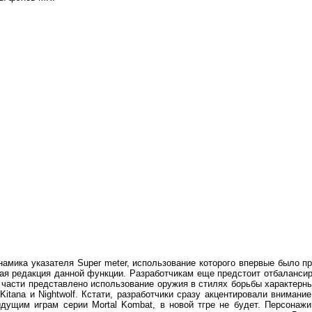
амика указателя Super meter, использование которого впервые было п
ая редакция данной функции. Разработчикам еще предстоит отбалансир
й части представлено использование оружия в стилях борьбы характерн
, Kitana и Nightwolf. Кстати, разработчики сразу акцентировали внимани
дущим играм серии Mortal Kombat, в новой тгре не будет. Персонажи