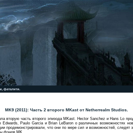
и, фаталити.
MK9 (2011): Часть 2 второго MKast от Netherrealm Studios.
вила вторую часть второго эпизода MKast. Hector Sanchez и Hans Lo пр
 Edwards, Paulo Garcia и Brian LeBaron о различных возможностях ново
дии продемонстрировали, что они по мере сил и возможностей, следят 
сы фэнов MK.