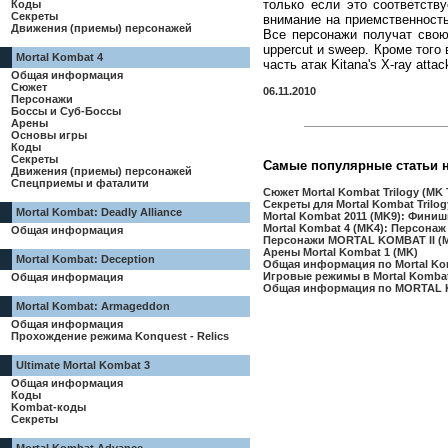
только если это соответств
Коды
Секреты
внимание на приемственность
Движения (приемы) персонажей
Все персонажи получат свою
uppercut и sweep. Кроме того
Mortal Kombat 4
часть атак Kitana's X-ray attac
Общая информация
Сюжет
06.11.2010
Персонажи
Боссы и Суб-Боссы
Арены
Основы игры
Коды
Секреты
Самые популярные статьи 
Движения (приемы) персонажей
Спецприемы и фаталити
Сюжет Mortal Kombat Trilogy (MK T
Секреты для Mortal Kombat Trilogy
Mortal Kombat: Deadly Alliance
Mortal Kombat 2011 (MK9): Финиш
Mortal Kombat 4 (MK4): Персонаж
Общая информация
Персонажи MORTAL KOMBAT II (
Арены Mortal Kombat 1 (MK)
Mortal Kombat: Deception
Общая информация по Mortal Ko
Игровые режимы в Mortal Kombat 
Общая информация
Общая информация по MORTAL 
Mortal Kombat: Armageddon
Общая информация
Прохождение режима Konquest - Relics
Ultimate Mortal Kombat 3
Общая информация
Коды
Kombat-коды
Секреты