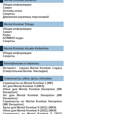
Mortal Kombat Advance
Общая информация
Сюжет
Основы игры
Секреты
Движения (приемы) персонажей
Mortal Kombat Trilogy
Общая информация
Сюжет
Коды
KOMBAT-коды
Секреты
Mortal Kombat Arcade Kollection
Общая информация
Секреты
Кинофильмы и сериалы
Интернет - сериал Mortal Kombat: Legacy
(Смертельная Битва: Наследие)
Скриншоты, обои, арты, обложки
Скриншоты из Mortal Kombat 1 (MK)
Art для Mortal Kombat 4 (MK4)
Обои для Mortal Kombat Deception (MK
Deception)
Art для Mortal Kombat Deception (MK
Deception)
Скриншоты из Mortal Kombat Deception
(MK Deception)
Арты для Mortal Kombat 9 (2011) (MK9)
Обои для Mortal Kombat 9 (2011) (MK9)
Скриншоты из Mortal Kombat 9 (2011)