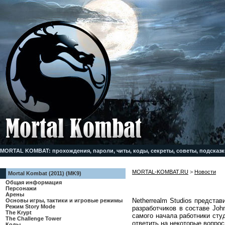
MORTAL KOMBAT: прохождения, пароли, читы, коды, секреты, советы, подсказк
MORTAL-KOMBAT.RU
>
Новости
Mortal Kombat (2011) (MK9)
Общая информация
Персонажи
Арены
Netherrealm Studios предста
Основы игры, тактики и игровые режимы
Режим Story Mode
разработчиков в составе John
The Krypt
самого начала работники сту
The Challenge Tower
ответить на некоторые вопро
Коды