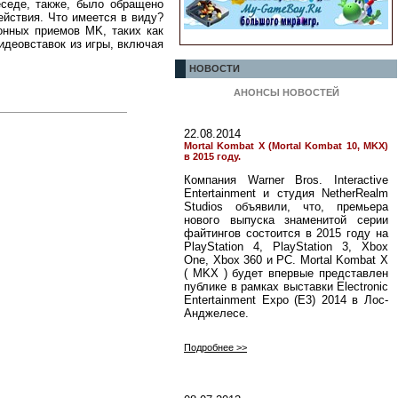
еседе, также, было обращено
ействия. Что имеется в виду?
онных приемов MK, таких как
идеовставок из игры, включая
НОВОСТИ
АНОНСЫ НОВОСТЕЙ
22.08.2014
Mortal Kombat X (Mortal Kombat 10, MKX)
в 2015 году.
Компания Warner Bros. Interactive
Entertainment и студия NetherRealm
Studios объявили, что, премьера
нового выпуска знаменитой серии
файтингов состоится в 2015 году на
PlayStation 4, PlayStation 3, Xbox
One, Xbox 360 и PC. Mortal Kombat X
( MKX ) будет впервые представлен
публике в рамках выставки Electronic
Entertainment Expo (E3) 2014 в Лос-
Анджелесе.
Подробнее >>