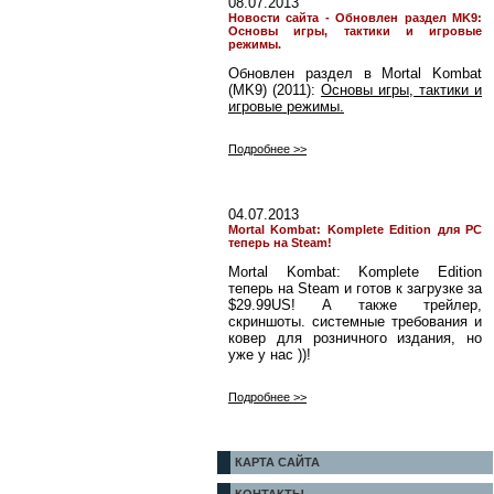
08.07.2013
Новости сайта - Обновлен раздел MK9:
Основы игры, тактики и игровые
режимы.
Обновлен раздел в Mortal Kombat
(MK9) (2011):
Основы игры, тактики и
игровые режимы.
Подробнее >>
04.07.2013
Mortal Kombat: Komplete Edition для PC
теперь на Steam!
Mortal Kombat: Komplete Edition
теперь на Steam и готов к загрузке за
$29.99US! А также трейлер,
скриншоты. системные требования и
ковер для розничного издания, но
уже у нас ))!
Подробнее >>
КАРТА САЙТА