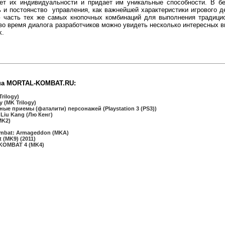
ует их индивидуальности и придает им уникальные способности. В б
 и постоянство управления, как важнейшей характеристики игрового д
 часть тех же самых кнопочных комбинаций для выполнения традици
 во время диалога разработчиков можно увидеть несколько интересных в
k.
на MORTAL-KOMBAT.RU:
rilogy)
 (MK Trilogy)
ные приемы (фаталити) персонажей (Playstation 3 (PS3))
 Liu Kang (Лю Кенг)
MK2)
mbat: Armageddon (MKA)
(MK9) (2011)
KOMBAT 4 (MK4)