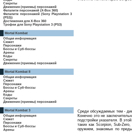
Секреты
Движения (приемы) персонажей
Фаталити персонажей (X-Box 360)
Фаталити персонажей (Sony Playstation 3
(PS3))
Достижения для X-Box 360
Трофеи для Sony Playstation 3 (PS3)
Mortal Kombat
Общая информация
Сюжет
Персонажи
Боссы и Суб-боссы
Арены
Коды
Секреты
Движения (приемы) персонажей
Mortal Kombat II
Общая информация
Сюжет
Персонажи
Боссы и Суб-боссы
Арены
Коды
Секреты
Движения (приемы) персонажей
Mortal Kombat 3
Среди обсуждаемых тем - дин
Конечно это не заключительн
Общая информация
Сюжет
подстройки указателя. В это
Персонажи
таких как Scorpion, Sub-Zero
Боссы и Суб-боссы
оружием, знакомых по преды
Арены