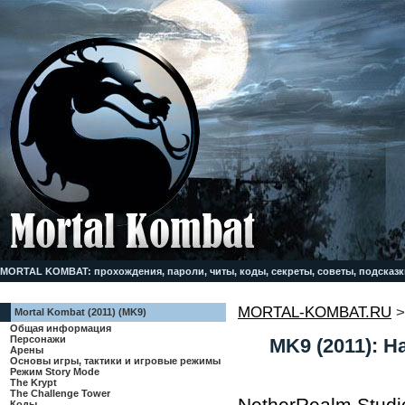
MORTAL KOMBAT: прохождения, пароли, читы, коды, секреты, советы, подсказк
MORTAL-KOMBAT.RU
Mortal Kombat (2011) (MK9)
Общая информация
Персонажи
MK9 (2011): 
Арены
Основы игры, тактики и игровые режимы
Режим Story Mode
The Krypt
The Challenge Tower
NetherRealm Stud
Коды