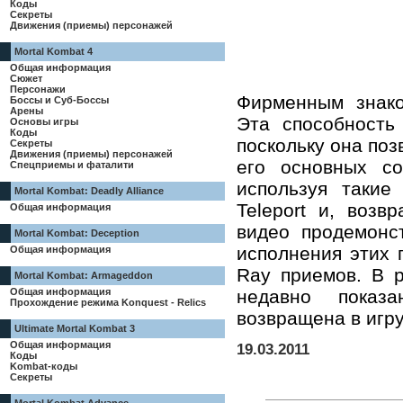
Коды
Секреты
Движения (приемы) персонажей
Mortal Kombat 4
Общая информация
Сюжет
Персонажи
Фирменным знако
Боссы и Суб-Боссы
Арены
Эта способность
Основы игры
Коды
поскольку она поз
Секреты
Движения (приемы) персонажей
его основных со
Спецприемы и фаталити
используя такие 
Mortal Kombat: Deadly Alliance
Teleport и, возв
Общая информация
видео продемонс
Mortal Kombat: Deception
исполнения этих 
Общая информация
Ray приемов. В 
Mortal Kombat: Armageddon
Общая информация
недавно показ
Прохождение режима Konquest - Relics
возвращена в игру
Ultimate Mortal Kombat 3
Общая информация
19.03.2011
Коды
Kombat-коды
Секреты