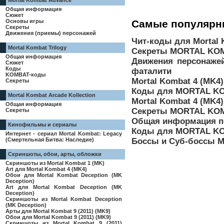
Mortal Kombat Advance
Общая информация
Сюжет
Самые популярн
Основы игры
Секреты
Движения (приемы) персонажей
Чит-коды для Mortal 
Mortal Kombat Trilogy
Секреты MORTAL KOM
Общая информация
Движения персонаже
Сюжет
Коды
фаталити
KOMBAT-коды
Mortal Kombat 4 (MK4
Секреты
Коды для MORTAL KO
Mortal Kombat Arcade Kollection
Mortal Kombat 4 (MK4
Общая информация
Секреты MORTAL KOM
Секреты
Общая информация п
Кинофильмы и сериалы
Коды для MORTAL KO
Интернет - сериал Mortal Kombat: Legacy
Боссы и Суб-боссы M
(Смертельная Битва: Наследие)
Скриншоты, обои, арты, обложки
Скриншоты из Mortal Kombat 1 (MK)
Art для Mortal Kombat 4 (MK4)
Обои для Mortal Kombat Deception (MK
Deception)
Art для Mortal Kombat Deception (MK
Deception)
Скриншоты из Mortal Kombat Deception
(MK Deception)
Арты для Mortal Kombat 9 (2011) (MK9)
Обои для Mortal Kombat 9 (2011) (MK9)
Скриншоты из Mortal Kombat 9 (2011)