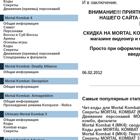
Коды
И в заключение.
Секреты
Движения (приемы) персонажей
ВНИМАНИЕ!!! ПРИЯ
НАШЕГО САЙТА 
Mortal Kombat 4
Общая информация
Сюжет
Персонажи
СКИДКА НА MORTAL KOM
Боссы и Суб-Боссы
магазине видеоигр 
Арены
Основы игры
Коды
Просто при оформлени
Секреты
введ
Движения (приемы) персонажей
Спецприемы и фаталити
Mortal Kombat: Deadly Alliance
Общая информация
06.02.2012
Mortal Kombat: Deception
Общая информация
Mortal Kombat: Armageddon
Самые популярные ста
Общая информация
Прохождение режима Konquest - Relics
Чит-коды для Mortal Kombat 
Секреты MORTAL KOMBAT (
Ultimate Mortal Kombat 3
Движения персонажей MO
Общая информация
комбо, фаталити
Коды
Mortal Kombat 4 (MK4): свод
Kombat-коды
Коды для MORTAL KOMBAT 4
Секреты
Mortal Kombat 4 (MK4): Пер
Секреты MORTAL KOMBAT 3 