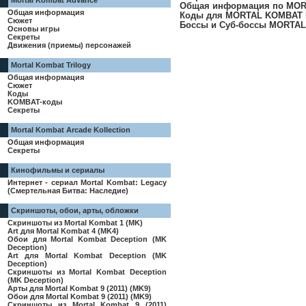
Mortal Kombat Advance
Общая информация по MOR
Общая информация
Коды для MORTAL KOMBAT I
Сюжет
Боссы и Суб-боссы MORTAL 
Основы игры
Секреты
Движения (приемы) персонажей
Mortal Kombat Trilogy
Общая информация
Сюжет
Коды
KOMBAT-коды
Секреты
Mortal Kombat Arcade Kollection
Общая информация
Секреты
Кинофильмы и сериалы
Интернет - сериал Mortal Kombat: Legacy
(Смертельная Битва: Наследие)
Скриншоты, обои, арты, обложки
Скриншоты из Mortal Kombat 1 (MK)
Art для Mortal Kombat 4 (MK4)
Обои для Mortal Kombat Deception (MK
Deception)
Art для Mortal Kombat Deception (MK
Deception)
Скриншоты из Mortal Kombat Deception
(MK Deception)
Арты для Mortal Kombat 9 (2011) (MK9)
Обои для Mortal Kombat 9 (2011) (MK9)
Скриншоты из Mortal Kombat 9 (2011)