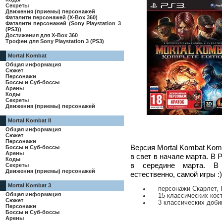
Секреты
Движения (приемы) персонажей
Фаталити персонажей (X-Box 360)
Фаталити персонажей (Sony Playstation 3
(PS3))
Достижения для X-Box 360
Трофеи для Sony Playstation 3 (PS3)
Mortal Kombat
Общая информация
Сюжет
Персонажи
Боссы и Суб-боссы
Арены
Коды
Секреты
Движения (приемы) персонажей
Mortal Kombat II
Общая информация
Сюжет
Персонажи
Версия Mortal Kombat Komp
Боссы и Суб-боссы
Арены
в свет в начале марта. В
Коды
в середине марта. В 
Секреты
Движения (приемы) персонажей
естественно, самой игры :) 
Mortal Kombat 3
персонажи Скарлет, К
Общая информация
15 классических кос
Сюжет
3 классических добива
Персонажи
Боссы и Суб-боссы
Арены